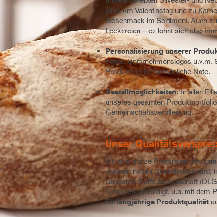
unsere beliebten Silvester- und Ne
sind. Am Valentinstag und zu Karnev
Geschmack im Sortiment. Auch zu 
Leckereien – es lohnt sich also im
Personalisierung unserer Produk
Fotos, Unternehmenslogos u.v.m. 
Produkten eine persönliche Note.
Bestellmöglichkeiten:
In allen Fi
unseres gesamten Produktportfolios
Gemeinschaftsverpflegung.
Unser Qualitätsverspre
Wir sind stolze Preisträger des
Lan
unseren hohen Qualitätsstandard, 
Landwirtschafts-Gesellschaft (DLG)
Medaillen gewürdigt, u.a. mit dem 
für langjährige Produktqualität
au