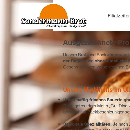
Filialzeite
Ausgezeichnete Prod
Unsere Brot- und Backwaren werd
der Region
und
ohne künstliche 
Geschmack: von verschiedenen Bro
Unsere Highlights im Üb
Unser saftig-frisches Sauerteigb
Denn getreu dem Motto „Gut Ding wil
bewusst auf Backbeschleuniger sowi
Saisonale Spezialitäten:
Je nach A