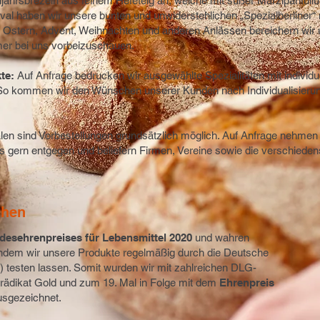
ujahrsbrezeln aus feinem Hefeteig an, welche mit süßer Marzipanfüllu
al haben wir unsere bunten und unwiderstehlichen „Spezialberliner“ m
Ostern, Advent, Weihnachten und anderen Anlässen bereichern wir 
mer bei uns vorbeizuschauen.
te:
Auf Anfrage bedrucken wir ausgewählte Spezialitäten mit individ
So kommen wir den Wünschen unserer Kunden nach Individualisieru
lialen sind Vorbestellungen grundsätzlich möglich. Auf Anfrage nehme
 gern entgegen und beliefern Firmen, Vereine sowie die verschieden
chen
desehrenpreises für Lebensmittel 2020
und wahren
indem wir unsere Produkte regelmäßig durch die Deutsche
 testen lassen. Somit wurden wir mit zahlreichen DLG-
Prädikat Gold und zum 19. Mal in Folge mit dem
Ehrenpreis
sgezeichnet.