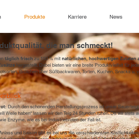
n
Produkte
Karriere
News
uktqualität, die man schmeckt!​
en
täglich frisch
zu 100 % mit
natürlichen, hochwertigen Zutaten 
Zusätze
hergestellt. Dabei bieten wir eine breite Produktvielfalt für jed
tsorten, Brötchen über Süßbackwaren, Torten, Kuchen, Snacks u. v
erblick
rot:
Durch den schonenden Herstellungsprozess ist unser Sauerteigbr
l Weile haben“ lassen wir den Teig 24 Stunden ruhen. Da wir stets au
e Enzyme, wie es bei Industriebroten der Fall ist.
nlass und Saison gibt es bei uns die verschiedensten Köstlichkeite