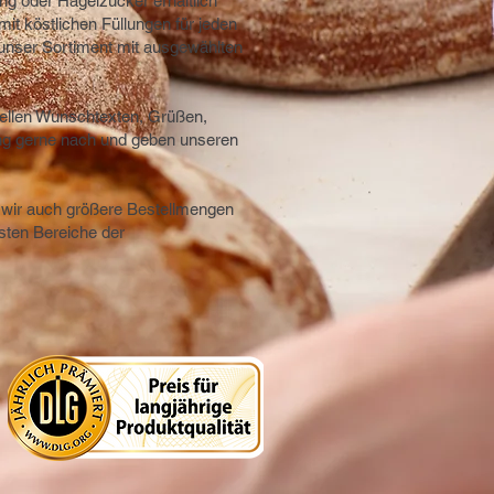
ng oder Hagelzucker erhältlich
it köstlichen Füllungen für jeden
unser Sortiment mit ausgewählten
uellen Wunschtexten, Grüßen,
ng gerne nach und geben unseren
n wir auch größere Bestellmengen
sten Bereiche der