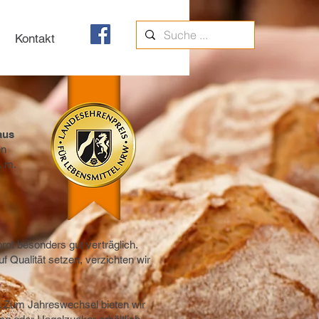
Kontakt
aus
en
. m.
ot besonders gut verträglich.
f Qualität setzen, verzichten wir
n. Zum Jahreswechsel bieten wir